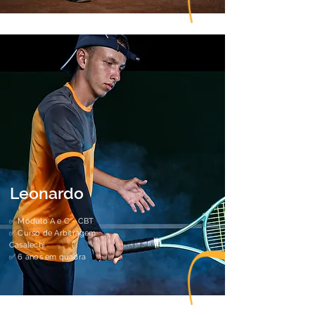
Leonardo
✅
Módulo A e C - CBT
✅
Curso de Arbitragem
Casalechi
✅
6 anos em quadra