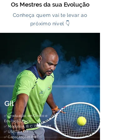
Os Mestres da sua Evolução
Conheça quem vai te levar ao
próximo nível 👇
Gil
✅ Graduação em Direito e
Educação Física
✅ Módulo A, B, C, D, E - CBT
✅ USPTR - ITF
✅ Capacitações FMT