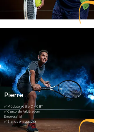
Pierre
✅
Módulo A, B e C - CBT
✅
Curso de Arbitragem
Empresarial
✅
8 anos em quadra