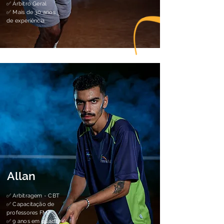
✅ Árbitro Geral
✅ Mais de 30 anos
de experiência
Allan
✅
Arbitragem - CBT
✅
Capacitação de
professores FMT
✅
9 anos em quadra